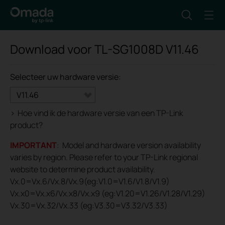
Download voor
TL-SG1008D
V11.46
Selecteer uw hardware versie:
V11.46
>
Hoe vind ik de hardware versie van een TP-Link
product?
IMPORTANT
: Model and hardware version availability
varies by region. Please refer to your TP-Link regional
website to determine product availability.
Vx.0=Vx.6/Vx.8/Vx.9(eg:V1.0=V1.6/V1.8/V1.9)
Vx.x0=Vx.x6/Vx.x8/Vx.x9 (eg:V1.20=V1.26/V1.28/V1.29)
Vx.30=Vx.32/Vx.33 (eg:V3.30=V3.32/V3.33)