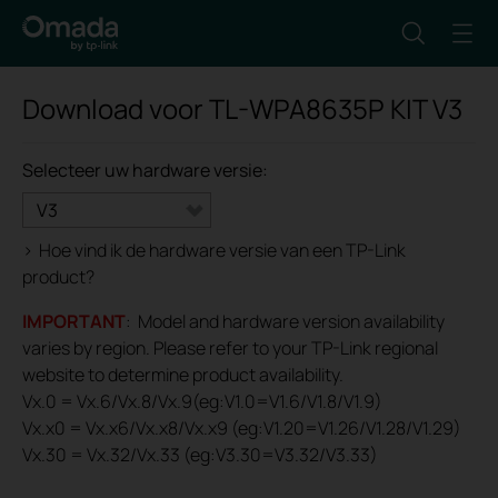
Download voor
TL-WPA8635P KIT
V3
Selecteer uw hardware versie:
V3
>
Hoe vind ik de hardware versie van een TP-Link
product?
IMPORTANT
: Model and hardware version availability
varies by region. Please refer to your TP-Link regional
website to determine product availability.
Vx.0 = Vx.6/Vx.8/Vx.9(eg:V1.0=V1.6/V1.8/V1.9)
Vx.x0 = Vx.x6/Vx.x8/Vx.x9 (eg:V1.20=V1.26/V1.28/V1.29)
Vx.30 = Vx.32/Vx.33 (eg:V3.30=V3.32/V3.33)