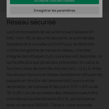
Accepter tous les cookies
En savoir plus >>
Enregistrer les paramètres
Réseau sécurisé
Les fonctionnalités de sécurité incluent la liaison IP-
MAC-Port-VID, la sécurité des ports, le contrôle des
tempêtes et la surveillance DHCP pour se défendre
contre une gamme de menaces réseau. Une liste
intégrée des attaques DoS courantes est disponible, ce
qui facilite plus que jamais leur prévention. En outre, la
fonction Listes de contrôle d'accès (ACL, L2 à L4) limite
l'accès aux ressources réseau sensibles en refusant les
paquets en fonction de l'adresse MAC source et de
destination, de l'adresse IP, des ports TCP / UDP ou de
l'ID VLAN. L'accès au réseau des utilisateurs peut être
contrôlé via l'authentification 802.1X, qui fonctionne
avec un serveur RADIUS / Tacacs + pour accorder