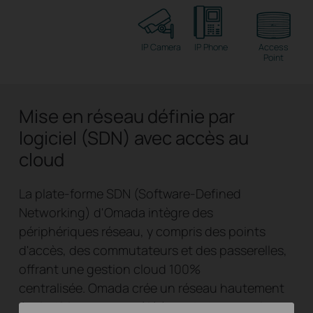
IP Camera
IP Phone
Access
Point
Mise en réseau définie par
logiciel (SDN) avec accès au
cloud
La plate-forme SDN (Software-Defined
Networking) d'Omada intègre des
périphériques réseau, y compris des points
d'accès, des commutateurs et des passerelles,
offrant une gestion cloud 100%
centralisée. Omada crée un réseau hautement
évolutif, le tout contrôlé à partir d'une seule