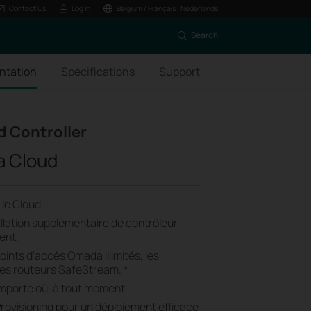
|
Contact Us
Log In
Belgium / Français
Nederlands
Search
ntation
Spécifications
Support
 Controller
a Cloud
le Cloud.
llation supplémentaire de contrôleur
ient.
oints d'accès Omada illimités, les
es routeurs SafeStream. *
importe où, à tout moment.
rovisioning pour un déploiement efficace