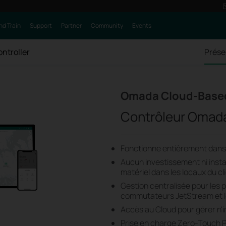
nd Train
Support
Partner
Community
Events
ntroller
Prése
Omada Cloud-Based
Contrôleur Omad
Fonctionne entièrement dans 
Aucun investissement ni insta
matériel dans les locaux du cl
Gestion centralisée pour les p
commutateurs JetStream et l
Accès au Cloud pour gérer n'
Prise en charge Zero-Touch P