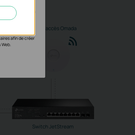
éliorer et ajuster
Point d'accès Omada
aires afin de créer
s Web.
Switch JetStream