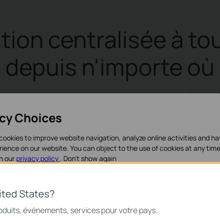
tion centralisée à t
depuis n'importe où
istant entièrement dans le cloud pour la plate-form
es points d'accès EAP, switches JetStream et routeur
acy Choices
ni installation de contrôleur matériel supplémentaire 
cookies to improve website navigation, analyze online activities and h
rience on our website. You can object to the use of cookies at any time
in our
privacy policy
.
Don’t show again
iques
Aucun investissement de co
ited States?
ation centralisée illimitée*
matériel supplémentaire
nécessaires au fonctionnement du site Web et ne peuvent pas être dés
oduits, événements, services pour votre pays.