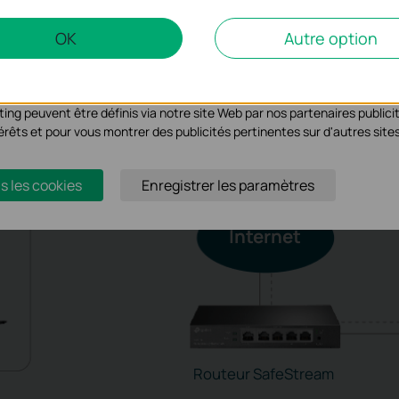
alyse et marketing
OK
Autre option
un compte
yse nous permettent d'analyser vos activités sur notre site Web pour am
devices
s de notre site Web.
Cloud
ing peuvent être définis via notre site Web par nos partenaires publicit
ntérêts et pour vous montrer des publicités pertinentes sur d'autres site
Cloud-Based Controller
s les cookies
Enregistrer les paramètres
Internet
Routeur SafeStream