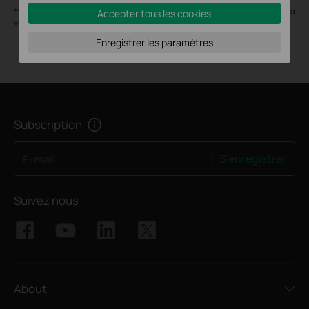
**Le changement de mode d'antenne via un contrôleur Omada nécessite la
Accepter tous les cookies
version 6.1 ou supérieure.
Enregistrer les paramètres
Subscription
S'enregistrer
E-mail
Suivez nous
About