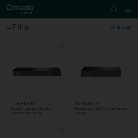
Filtre
Réinitialiser
Network Type
Max Ethernet WAN Ports
Port
Form Factor
TL-ER5120
TL-R480T+
Routeur haut débit Gigabit à
Routeur haut-débit à répartition de
répartition de charge
charge