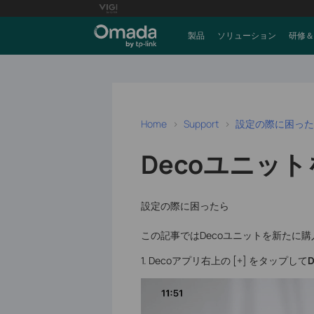
製品
ソリューション
研修＆
Home
Support
設定の際に困った
Decoユニッ
設定の際に困ったら
この記事ではDecoユニットを新たに
1. Decoアプリ右上の [+] をタップして