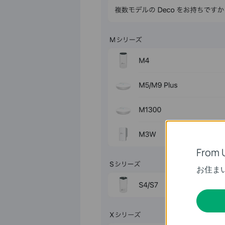
From 
お住ま