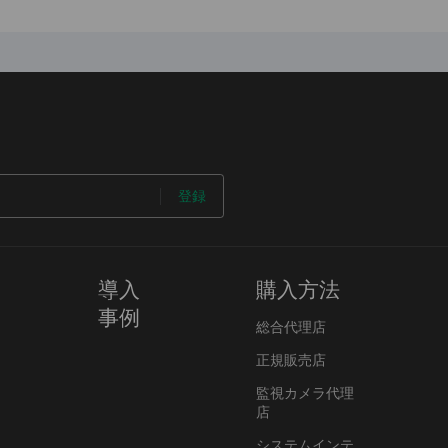
登録
導入
購入方法
事例
総合代理店
正規販売店
監視カメラ代理
店
システムインテ