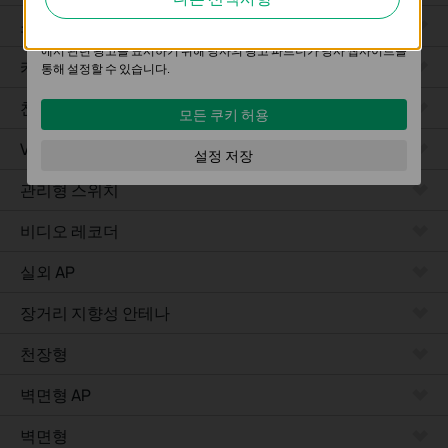
의 사용자 활동을 분석하는 데 사용하는 쿠키입니다.
소프트웨어
마케팅 쿠키는 귀하의 관심사에 대한 프로필을 생성하고 다른 웹사이트
에서 관련 광고를 표시하기 위해 당사의 광고 파트너가 당사 웹사이트를
카메라
통해 설정할 수 있습니다.
천장형 AP
모든 쿠키 허용
VPN 라우터
설정 저장
관리형 스위치
비디오 레코더
실외 AP
장거리 지향성 안테나
천장형
벽면형 AP
벽면형