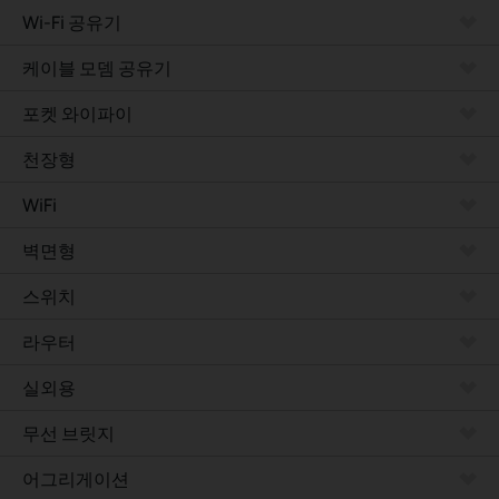
Wi-Fi 공유기
케이블 모뎀 공유기
포켓 와이파이
천장형
WiFi
벽면형
스위치
라우터
실외용
무선 브릿지
어그리게이션