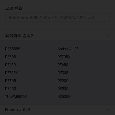
모두
모델 번호:
가정용
스마트홈
기업용
와이파이 증폭기
RE655BE
Archer Air E5
RE305
RE705X
RE450
RE450
RE705X
RE305
RE305
RE200
RE200
RE200
TL-WA850RE
RE505X
Fusion 시리즈