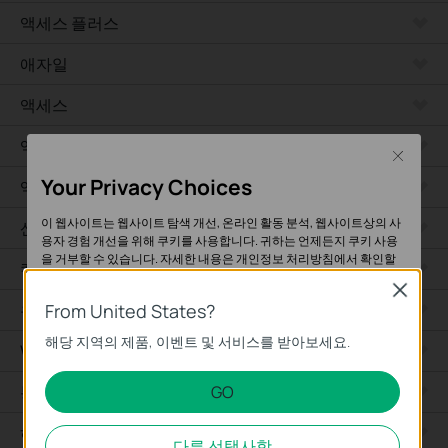
액세스 플러스
애자일
액세스
액세스 프로
Close
Your Privacy Choices
액세스 맥스
이 웹사이트는 웹사이트 탐색 개선, 온라인 활동 분석, 웹사이트상의 사
산업용
용자 경험 개선을 위해 쿠키를 사용합니다. 귀하는 언제든지 쿠키 사용
을 거부할 수 있습니다. 자세한 내용은
개인정보 처리방침
에서 확인할
캠퍼스
수 있습니다.
Close
유선 라우터
From United States?
기본 쿠키
해당 지역의 제품, 이벤트 및 서비스를 받아보세요.
이 쿠키는 웹사이트가 작동하는 데 필요하며 사용자의 시스템에서 비활
WiFi 라우터
성화할 수 없습니다.
통합 라우터
GO
분석 및 마케팅 쿠키
하드웨어
분석 쿠키는 웹사이트의 기능을 개선하고 조정하기 위해 웹사이트에서
다른 선택사항