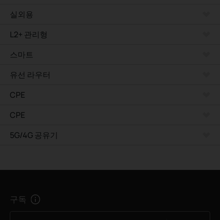
실외용
L2+ 관리형
스마트
유선 라우터
CPE
CPE
5G/4G 공유기
구독