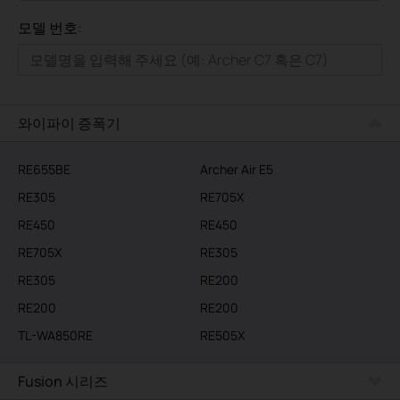
모두
모델 번호:
가정용
스마트홈
기업용
와이파이 증폭기
RE655BE
Archer Air E5
RE305
RE705X
RE450
RE450
RE705X
RE305
RE305
RE200
RE200
RE200
TL-WA850RE
RE505X
Fusion 시리즈