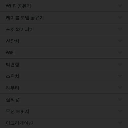
Wi-Fi 공유기
케이블 모뎀 공유기
포켓 와이파이
천장형
WiFi
벽면형
스위치
라우터
실외용
무선 브릿지
어그리게이션