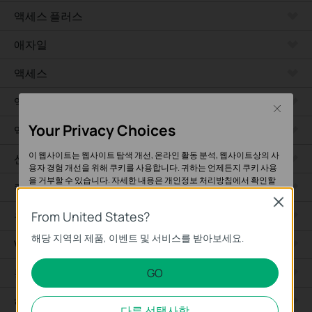
액세스 플러스
애자일
액세스
액세스 프로
Close
Your Privacy Choices
액세스 맥스
이 웹사이트는 웹사이트 탐색 개선, 온라인 활동 분석, 웹사이트상의 사
산업용
용자 경험 개선을 위해 쿠키를 사용합니다. 귀하는 언제든지 쿠키 사용
을 거부할 수 있습니다. 자세한 내용은
개인정보 처리방침
에서 확인할
캠퍼스
수 있습니다.
Close
유선 라우터
From United States?
기본 쿠키
해당 지역의 제품, 이벤트 및 서비스를 받아보세요.
이 쿠키는 웹사이트가 작동하는 데 필요하며 사용자의 시스템에서 비활
WiFi 라우터
성화할 수 없습니다.
통합 라우터
GO
분석 및 마케팅 쿠키
하드웨어
분석 쿠키는 웹사이트의 기능을 개선하고 조정하기 위해 웹사이트에서
다른 선택사항