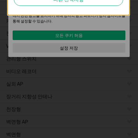
의 사용자 활동을 분석하는 데 사용하는 쿠키입니다.
소프트웨어
마케팅 쿠키는 귀하의 관심사에 대한 프로필을 생성하고 다른 웹사이트
에서 관련 광고를 표시하기 위해 당사의 광고 파트너가 당사 웹사이트를
카메라
통해 설정할 수 있습니다.
천장형 AP
모든 쿠키 허용
VPN 라우터
설정 저장
관리형 스위치
비디오 레코더
실외 AP
장거리 지향성 안테나
천장형
벽면형 AP
벽면형