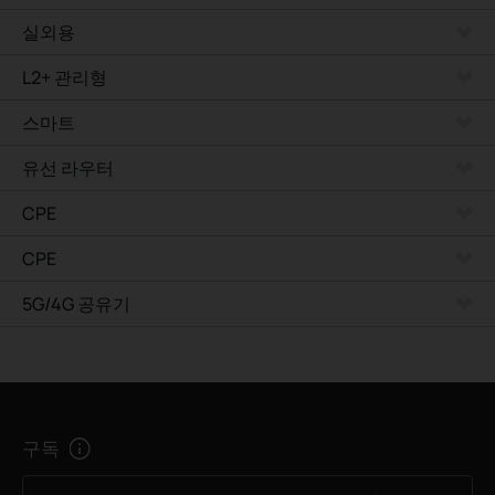
실외용
L2+ 관리형
스마트
유선 라우터
CPE
CPE
5G/4G 공유기
구독