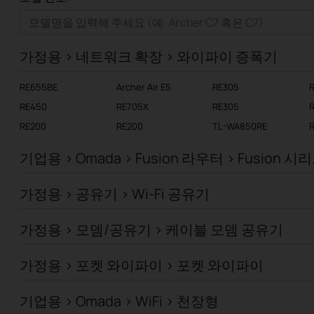
가정용
스마트홈
가정용 > 네트워크 확장 > 와이파이 증폭기
기업용
RE655BE
Archer Air E5
RE305
RE450
RE705X
RE305
RE200
RE200
TL-WA850RE
기업용 > Omada > Fusion 라우터 > Fusion 시
가정용 > 공유기 > Wi-Fi 공유기
가정용 > 모뎀/공유기 > 케이블 모뎀 공유기
가정용 > 포켓 와이파이 > 포켓 와이파이
기업용 > Omada > WiFi > 천장형