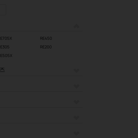
RE705X
RE450
RE305
RE200
RE505X
리즈