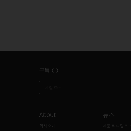
구독
메일 주소
About
뉴스
회사소개
제품·티피링크 