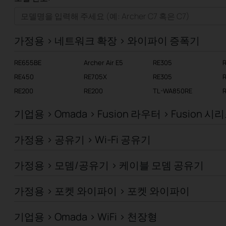
가정용
스마트홈
가정용 > 네트워크 확장 > 와이파이 증폭기
기업용
RE655BE
Archer Air E5
RE305
RE450
RE705X
RE305
RE200
RE200
TL-WA850RE
기업용 > Omada > Fusion 라우터 > Fusion 시
가정용 > 공유기 > Wi-Fi 공유기
가정용 > 모뎀/공유기 > 케이블 모뎀 공유기
가정용 > 포켓 와이파이 > 포켓 와이파이
기업용 > Omada > WiFi > 천장형