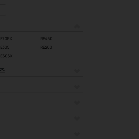
RE705X
RE450
RE305
RE200
RE505X
리즈