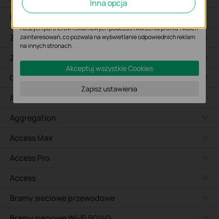
Inna opcja
wyświetlanych treści.
Biurkowe
Marketing - Te pliki Cookies mogą być wykorzystywane przez
naszych partnerów reklamowych podczas tworzenia profilu Twoich
Zewnętrzne
zainteresowań, co pozwala na wyświetlanie odpowiednich reklam
na innych stronach.
Zewnętrzne Bridge
Akceptuj wszystkie Cookies
Campus
Zapisz ustawienia
Access Plus
Aggregation
Access Max
Access Pro
Access
Bramy sieciowe przewodowe
Bramy sieciowe Wi-Fi 5G/4G