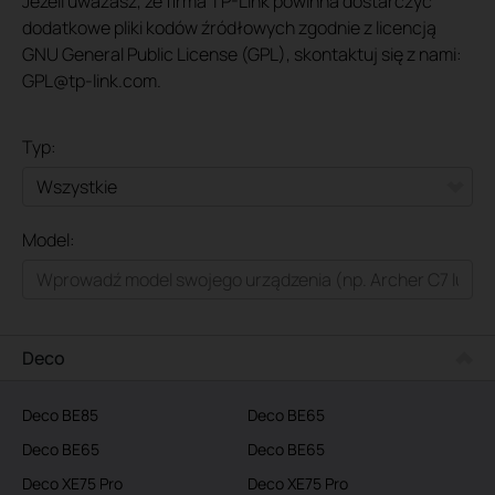
Jeżeli uważasz, że firma TP-Link powinna dostarczyć
dodatkowe pliki kodów źródłowych zgodnie z licencją
GNU General Public License (GPL), skontaktuj się z nami:
GPL@tp-link.com.
Typ:
Wszystkie
Model:
Dla domu
Smart Home
Dla biznesu
Deco
Service Provider
Deco BE85
Deco BE65
Deco BE65
Deco BE65
Deco XE75 Pro
Deco XE75 Pro