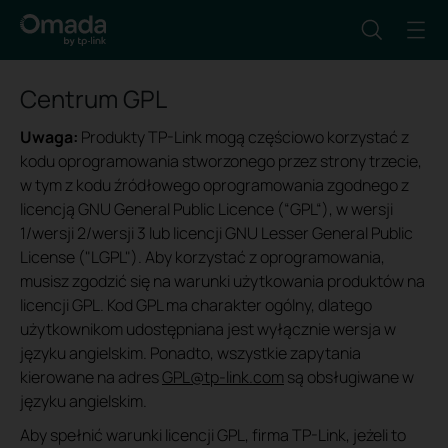
Centrum GPL
Uwaga:
Produkty TP-Link mogą częściowo korzystać z
kodu oprogramowania stworzonego przez strony trzecie,
w tym z kodu źródłowego oprogramowania zgodnego z
licencją GNU General Public Licence (“GPL“), w wersji
1/wersji 2/wersji 3 lub licencji GNU Lesser General Public
License ("LGPL"). Aby korzystać z oprogramowania,
musisz zgodzić się na warunki użytkowania produktów na
licencji GPL. Kod GPL ma charakter ogólny, dlatego
użytkownikom udostępniana jest wyłącznie wersja w
języku angielskim. Ponadto, wszystkie zapytania
kierowane na adres
GPL@tp-link.com
są obsługiwane w
języku angielskim.
Aby spełnić warunki licencji GPL, firma TP-Link, jeżeli to