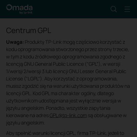
Centrum GPL
Uwaga:
Produkty TP-Link mogą częściowo korzystać z
kodu oprogramowania stworzonego przez strony trzecie,
w tym z kodu źródłowego oprogramowania zgodnego z
licencją GNU General Public Licence (“GPL“), w wersji
1/wersji 2/wersji 3 lub licencji GNU Lesser General Public
License ("LGPL"). Aby korzystać z oprogramowania,
musisz zgodzić się na warunki użytkowania produktów na
licencji GPL. Kod GPL ma charakter ogólny, dlatego
użytkownikom udostępniana jest wyłącznie wersja w
języku angielskim. Ponadto, wszystkie zapytania
kierowane na adres
GPL@tp-link.com
są obsługiwane w
języku angielskim.
Aby spełnić warunki licencji GPL, firma TP-Link, jeżeli to