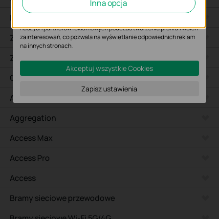
Inna opcja
wyświetlanych treści.
Biurkowe
Marketing - Te pliki Cookies mogą być wykorzystywane przez
naszych partnerów reklamowych podczas tworzenia profilu Twoich
Zewnętrzne
zainteresowań, co pozwala na wyświetlanie odpowiednich reklam
na innych stronach.
Zewnętrzne Bridge
Akceptuj wszystkie Cookies
Campus
Zapisz ustawienia
Access Plus
Aggregation
Access Max
Access Pro
Access
Bramy sieciowe przewodowe
Bramy sieciowe Wi-Fi 5G/4G