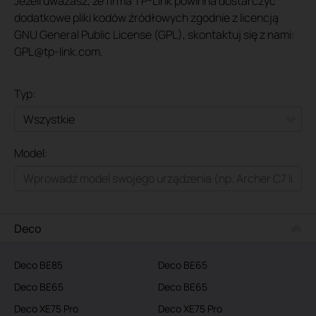
Jeżeli uważasz, że firma TP-Link powinna dostarczyć
dodatkowe pliki kodów źródłowych zgodnie z licencją
GNU General Public License (GPL), skontaktuj się z nami:
GPL@tp-link.com.
Typ:
Wszystkie
Model:
Dla domu
Smart Home
Dla biznesu
Deco
Service Provider
Deco BE85
Deco BE65
Deco BE65
Deco BE65
Deco XE75 Pro
Deco XE75 Pro