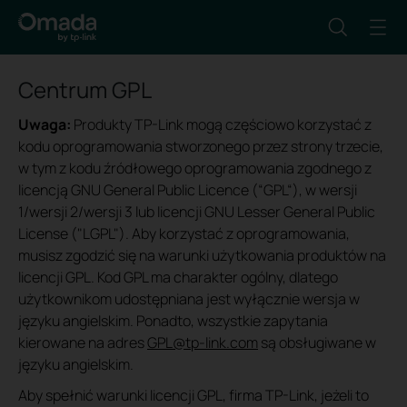
Centrum GPL
Uwaga:
Produkty TP-Link mogą częściowo korzystać z
kodu oprogramowania stworzonego przez strony trzecie,
w tym z kodu źródłowego oprogramowania zgodnego z
licencją GNU General Public Licence (“GPL“), w wersji
1/wersji 2/wersji 3 lub licencji GNU Lesser General Public
License ("LGPL"). Aby korzystać z oprogramowania,
musisz zgodzić się na warunki użytkowania produktów na
licencji GPL. Kod GPL ma charakter ogólny, dlatego
użytkownikom udostępniana jest wyłącznie wersja w
języku angielskim. Ponadto, wszystkie zapytania
kierowane na adres
GPL@tp-link.com
są obsługiwane w
języku angielskim.
Aby spełnić warunki licencji GPL, firma TP-Link, jeżeli to