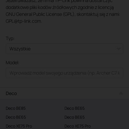
Jeżeli uważasz, że firma TP-Link powinna dostarczyć
dodatkowe pliki kodów źródłowych zgodnie z licencją
GNU General Public License (GPL), skontaktuj się z nami:
GPL@tp-link.com.
Typ:
Wszystkie
Model:
Dla domu
Smart Home
Dla biznesu
Deco
Service Provider
Deco BE85
Deco BE65
Deco BE65
Deco BE65
Deco XE75 Pro
Deco XE75 Pro