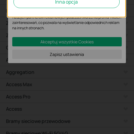
Inna opcja
wyświetlanych treści.
Biurkowe
Marketing - Te pliki Cookies mogą być wykorzystywane przez
naszych partnerów reklamowych podczas tworzenia profilu Twoich
Zewnętrzne
zainteresowań, co pozwala na wyświetlanie odpowiednich reklam
na innych stronach.
Zewnętrzne Bridge
Akceptuj wszystkie Cookies
Campus
Zapisz ustawienia
Access Plus
Aggregation
Access Max
Access Pro
Access
Bramy sieciowe przewodowe
Bramy sieciowe Wi-Fi 5G/4G