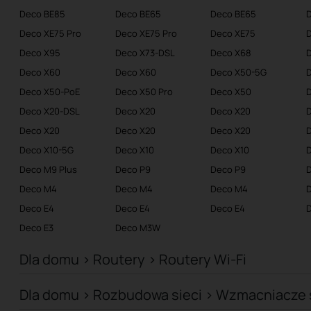
Deco BE85
Deco BE65
Deco BE65
Service Provider
Deco XE75 Pro
Deco XE75 Pro
Deco XE75
Deco X95
Deco X73-DSL
Deco X68
Deco X60
Deco X60
Deco X50-5G
Deco X50-PoE
Deco X50 Pro
Deco X50
Deco X20-DSL
Deco X20
Deco X20
Deco X20
Deco X20
Deco X20
Deco X10-5G
Deco X10
Deco X10
D
Deco M9 Plus
Deco P9
Deco P9
Deco M4
Deco M4
Deco M4
Deco E4
Deco E4
Deco E4
D
Deco E3
Deco M3W
Dla domu > Routery > Routery Wi-Fi
Dla domu > Rozbudowa sieci > Wzmacniacze