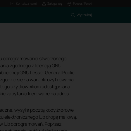
Kontakt z nami
Zaloguj się
Polska / Polski
Wyszukaj
du oprogramowania stworzonego
ania zgodnego z licencją GNU
lub licencji GNU Lesser General Public
 zgodzić się na warunki użytkowania
dlatego użytkownikom udostępniana
tkie zapytania kierowane na adres
onieczne, wysyła pocztą kody źrółowe
u elektronicznego lub drogą mailową.
ów lub oprogramowań. Poprzez