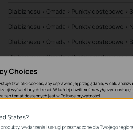
Dla biznesu > Omada > Punkty dostępowe > 
Dla biznesu > Omada > Punkty dostępowe > 
Dla biznesu > Omada > Punkty dostępowe > 
Dla biznesu > Omada > Punkty dostępowe > 
acy Choices
Dla biznesu > Omada > Punkty dostępowe > 
stuje tzw. pliki cookies, aby usprawnić jej przeglądanie, w celu analizy
Dla biznesu > Omada > Przełączniki > Campu
izacji wyświetlanych treści. W każdej chwili można wyłączyć obsługę p
 na ten temat dostępnych jest w
Polityce prywatności
Dla biznesu > Omada > Przełączniki > Access
 Cookies
ted States?
Dla biznesu > Omada > Przełączniki > Aggreg
iezbędne są do poprawnego działania witryny i nie moga zostać wyłączo
 produkty, wydarzenia i usługi przeznaczone dla Twojego region
Dla biznesu > Omada > Przełączniki > Access