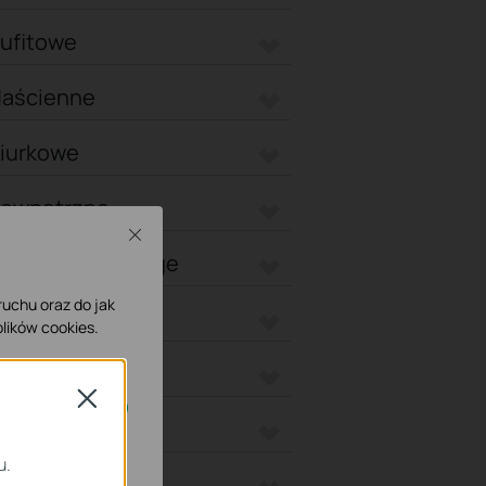
Sufitowe
Naścienne
Biurkowe
Zewnętrzne
Close
Zewnętrzne Bridge
 ruchu oraz do jak
s
lików cookies.
 Plus
Close
ation
ne.
u.
 Max