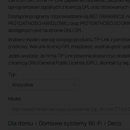
Centrum GPL firma TP-Link zapewnia możliwość bezpłatne
oprogramowań zgodnych z licencją GPL oraz stosowanych 
Dostępne programy rozprowadzane są BEZ GWARANCJI; nie
PRZYDATNOŚCI HANDLOWEJ oraz PRZYDATNOŚCI DO OKREŚ
dostępnych jest na stronie GNU GPL.
Wybierz model i wersję swojego produktu TP-Link z poniższe
źródłowy. Warunki licencji GPL znajdziesz, wydrukujesz i p
Jeżeli uważasz, że firma TP-Link powinna dostarczyć doda
z licencją GNU General Public License (GPL), skontaktuj się
Typ:
Wszystkie
Model:
Dla domu
Smart Home
Dla domu > Domowe systemy Wi-Fi > Deco
Dla biznesu