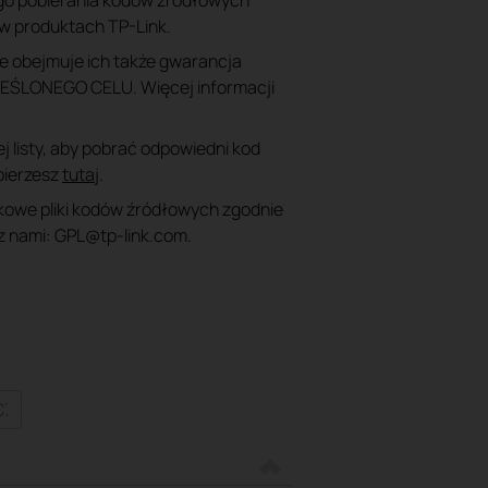
go pobierania kodów źródłowych
w produktach TP-Link.
 obejmuje ich także gwarancja
LONEGO CELU. Więcej informacji
j listy, aby pobrać odpowiedni kod
obierzesz
tutaj
.
tkowe pliki kodów źródłowych zgodnie
 z nami: GPL@tp-link.com.