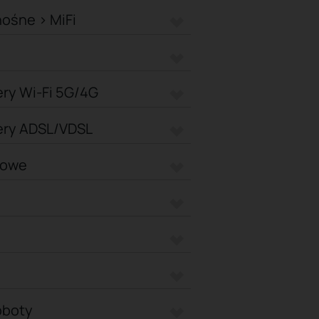
ośne > MiFi
ry Wi-Fi 5G/4G
ery ADSL/VDSL
powe
oboty