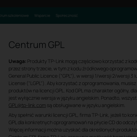
rum szkoleniowe
Wsparcie
Społeczność
Centrum GPL
Uwaga:
Produkty TP-Link mogą częściowo korzystać z ko
przez strony trzecie, w tym z kodu źródłowego oprogramow
General Public Licence (“GPL“), w wersji 1/wersji 2/wersji 3 
License ("LGPL"). Aby korzystać z oprogramowania, musisz
produktów na licencji GPL. Kod GPL ma charakter ogólny, 
jest wyłącznie wersja w języku angielskim. Ponadto, wszys
GPL@tp-link.com
są obsługiwane w języku angielskim.
Aby spełnić warunki licencji GPL, firma TP-Link, jeżeli to k
GPL dla konkretnych oprogramowań na płycie CD do odczyt
Więcej informacji można uzyskać dla określonych produkt