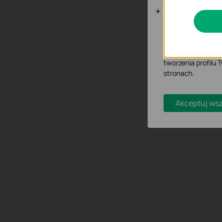
Cookies doty
Analiza - Te pliki
dostosowanie wyśw
Marketing - Te pl
tworzenia profilu
stronach.
Akceptuj wsz