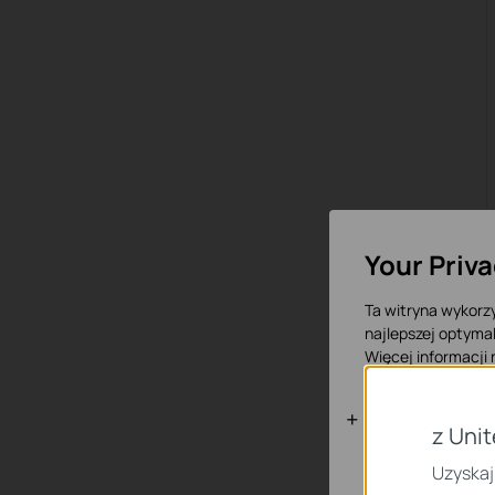
Your Priv
Ta witryna wykorzy
najlepszej optymal
Więcej informacji
Podstawowe
z Uni
Te pliki cookies n
Uzyskaj